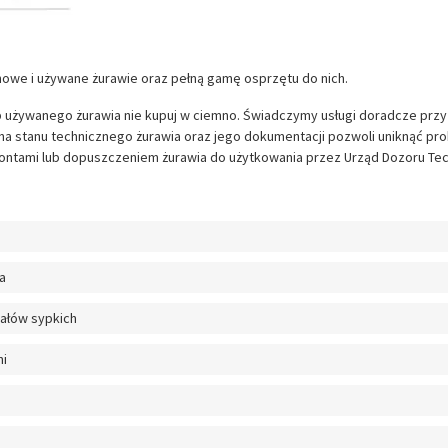
owe i używane żurawie oraz pełną gamę osprzętu do nich.
up używanego żurawia nie kupuj w ciemno. Świadczymy usługi doradcze prz
ena stanu technicznego żurawia oraz jego dokumentacji pozwoli uniknąć p
ntami lub dopuszczeniem żurawia do użytkowania przez Urząd Dozoru Te
a
iałów sypkich
ni