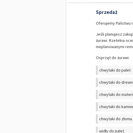
Sprzedaż
Oferujemy Państwu n
Jeśli planujesz zak
żurawi. Rzetelna oc
nieplanowanymi remo
Osprzęt do żurawi:
chwytaki do palet
chwytaki do drewn
chwytaki do mater
chwytaki do kamie
chwytaki do złomu
widły do palet