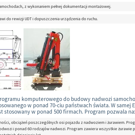
samochodach, z wykonaniem pełnej dokumentacji montażowej.
wi do rewizji UDT i dopuszczenia urządzenia do ruchu.
programu komputerowego do budowy nadwozi samoch
osowanego w ponad 70-ciu państwach świata. W samej E
st stosowany w ponad 500 firmach. Program pozwala na
zności, obciążeń poszczególnych osi pojazdu z nadwoziem i żurawiem. Pro
odwozi i ponad 60 rodzajów nadwozi. Program zawiera wszystkie żurawie