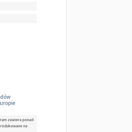
odów
uropie
:
gram zawiera ponad
 produkowane na