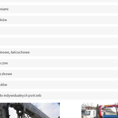
eniami
aków
linowe, łańcuchowe
iczne
oczkowe
odów
o indywidualnych potrzeb