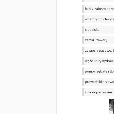
haki z zabezpiecz
rotatory do chwyt
siedziska
zamki i zawory
zawiesia pasowe, 
węże i rury hydraul
pompy zębate i tł
prowadniki przew
inne dopasowane d