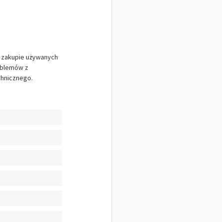
y zakupie używanych
roblemów z
chnicznego.