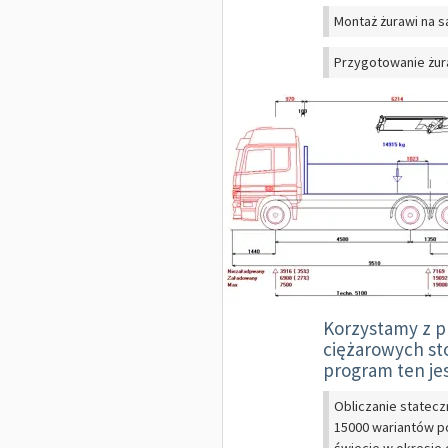
Montaż żurawi na 
Przygotowanie żura
Korzystamy z 
ciężarowych st
program ten je
Obliczanie statec
15000 wariantów p