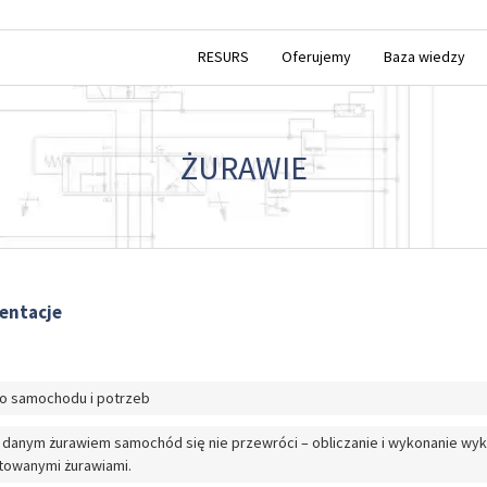
RESURS
Oferujemy
Baza wiedzy
ŻURAWIE
entacje
do samochodu i potrzeb
 danym żurawiem samochód się nie przewróci – obliczanie i wykonanie wy
towanymi żurawiami.