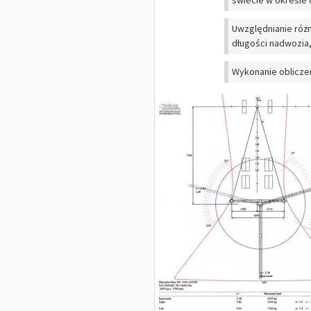
świecie w okresie o
Uwzględnianie różn
długości nadwozia,
Wykonanie oblicze