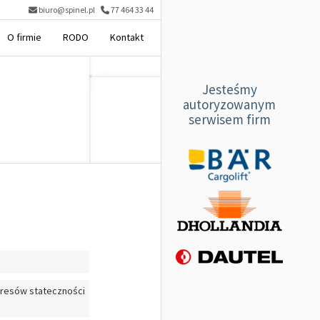
biuro@spinel.pl
77 464 33 44
O firmie
RODO
Kontakt
Jesteśmy
autoryzowanym
serwisem firm
kresów stateczności